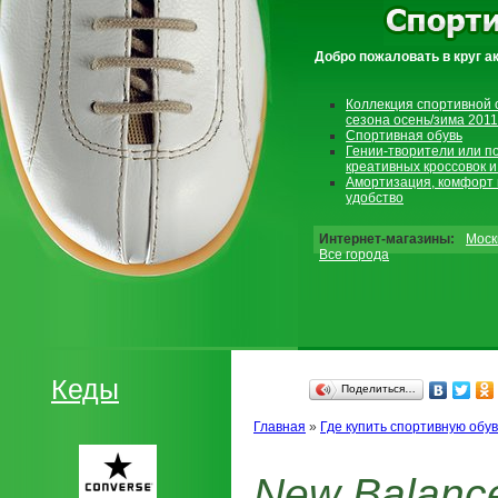
Добро пожаловать в круг а
Коллекция спортивной 
сезона осень/зима 2011
Спортивная обувь
Гении-творители или п
креативных кроссовок и
Амортизация, комфорт 
удобство
Интернет-магазины:
Моск
Все города
Кеды
Поделиться…
Главная
»
Где купить спортивную обув
New Balanc