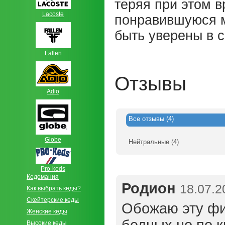
теряя при этом 
Lacoste
понравившуюся м
быть уверены в с
Fallen
Отзывы
Adio
Все
отзывы
(4)
Globe
Нейтральные
(4)
Pro-keds
Кедомания
Родион
18.07.2
Как выбрать кеды?
Скейтерские кеды
Обожаю эту фир
Женские кеды
Высокие кеды