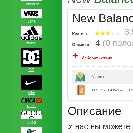
Сonverse
New Balan
Vans
3.
Рейтинг
4
(
0 пол
Adidas
Отзывов
+
Добавить отзыв
DC
Москва
тел.: (495) 935-92-63, e
Nike
Circa
Описание
Gucci
У нас вы можете 