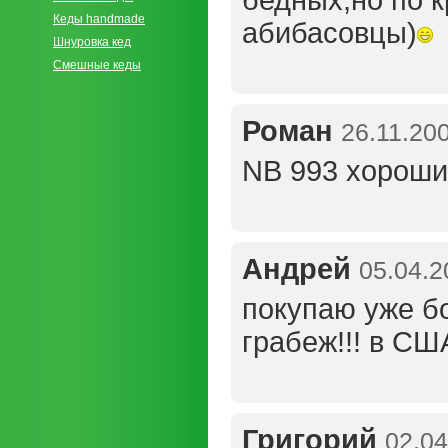
бедных,но по к
Кеды handmade
абибасовцы)
Шнуровка кед
Смешные кеды
Роман
26.11.20
NB 993 хороши.
Андрей
05.04.2
покупаю уже бо
грабеж!!! в СШ
Григорий
02.04