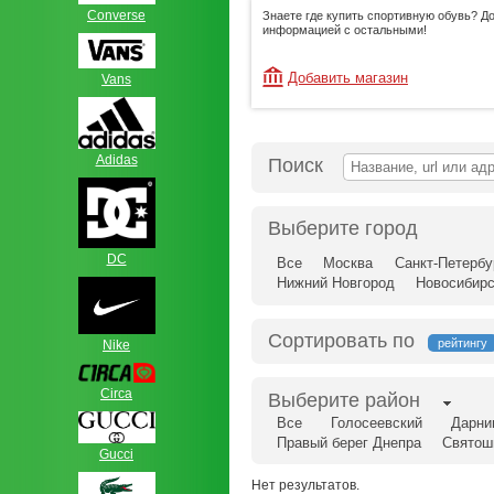
Сonverse
Знаете где купить спортивную обувь? Д
информацией с остальными!
Добавить магазин
Vans
Adidas
Поиск
Выберите город
DC
Все
Москва
Санкт-Петербу
Нижний Новгород
Новосибирс
Сортировать по
рейтингу
Nike
Circa
Выберите район
Все
Голосеевский
Дарни
Правый берег Днепра
Святош
Gucci
Нет результатов.