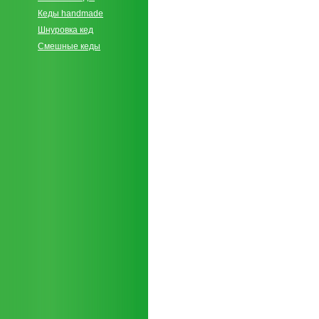
Кеды handmade
Шнуровка кед
Смешные кеды