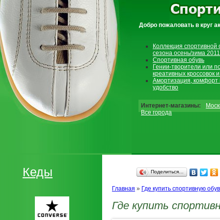
Добро пожаловать в круг а
Коллекция спортивной 
сезона осень/зима 2011
Спортивная обувь
Гении-творители или п
креативных кроссовок и
Амортизация, комфорт 
удобство
Интернет-магазины:
Моск
Все города
Кеды
Поделиться…
Главная
»
Где купить спортивную обув
Где купить спортивн