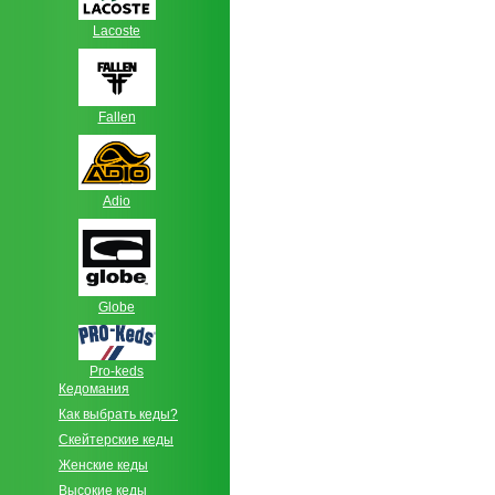
Lacoste
Fallen
Adio
Globe
Pro-keds
Кедомания
Как выбрать кеды?
Скейтерские кеды
Женские кеды
Высокие кеды