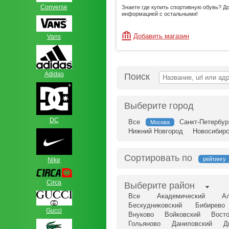
Сonverse
Знаете где купить спортивную обувь? Д
информацией с остальными!
Добавить магазин
Vans
Adidas
Поиск
Выберите город
DC
Все
Санкт-Петербур
Москва
Нижний Новгород
Новосибирс
Сортировать по
рейтингу
Nike
Circa
Выберите район
Все
Академический
Ал
Бескудниковский
Бибирево
Gucci
Внуково
Войковский
Восто
Гольяново
Даниловский
Д