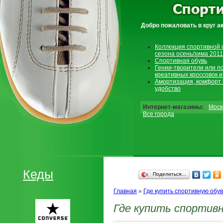
Добро пожаловать в круг а
Коллекция спортивной 
сезона осень/зима 2011
Спортивная обувь
Гении-творители или п
креативных кроссовок и
Амортизация, комфорт 
удобство
Интернет-магазины:
Моск
Все города
Кеды
Поделиться…
Главная
»
Где купить спортивную обув
Где купить спортивн