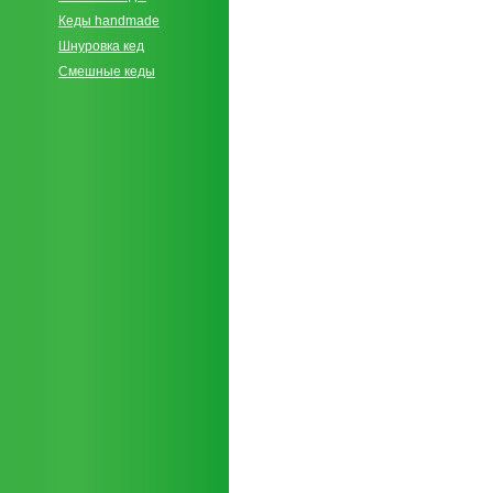
Кеды handmade
Шнуровка кед
Смешные кеды