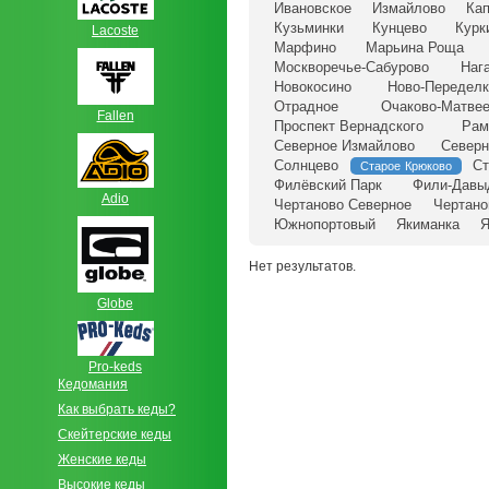
Ивановское
Измайлово
Кап
Кузьминки
Кунцево
Курк
Lacoste
Марфино
Марьина Роща
Москворечье-Сабурово
Наг
Новокосино
Ново-Передел
Отрадное
Очаково-Матвее
Fallen
Проспект Вернадского
Рам
Северное Измайлово
Северн
Солнцево
Ст
Старое Крюково
Филёвский Парк
Фили-Давы
Adio
Чертаново Северное
Чертано
Южнопортовый
Якиманка
Я
Нет результатов.
Globe
Pro-keds
Кедомания
Как выбрать кеды?
Скейтерские кеды
Женские кеды
Высокие кеды